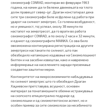
сеизмограф CONRAD, монтиран во февруари 1963
година, на начин да ги бележи движењата на тлото
долж правецот север–југ. Драган констатирал дека
сите три сеизмографи биле исфрлени од работа при
ударот на силниот земјотрес. Со голема возбуденост,
но и умешност, тој успеал, околу 38 минути по
настапот на земјотресот, да го врати во работа
сеизмографот CONRAD, а по околу 2 часа и 32 минути,
и едниот од сеизмографите MAINKA. Со ова било
овозможена континуирана регистрација на другите
земјотреси настанати по силниот, што пак
обезбедило натамошно издавање на Сеизмолошкиот
билтен и на засебни извештаи, како и навремено
информирање на населението заради пре­зе­мање
соодветни заштитни мерки.
Континуитетот на микросе­из­мичките набљудувања
по силниот земјотрес што го обезбедил Драган
Хаџиевски претставува, всушност, основен
материјал за понатамошните обемни истражувања
на скопското епицентрално подрачје од
сеизмолошки и од сеизмотектонски аспект, но и
особен пример за сите сеизмолози за несебичното