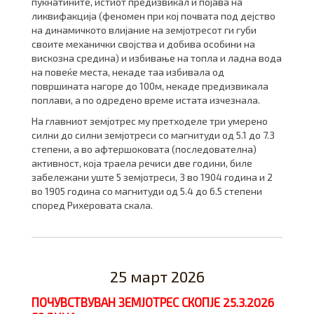
пукнатините, истиот предизвикал и појава на
ликвифакција (феномен при кој почвата под дејство
на динамичкото влијание на земјотресот ги губи
своите механички својства и добива особини на
вискозна средина) и избивање на топла и ладна вода
на повеќе места, некаде таа избивала од
површината нагоре до 100м, некаде предизвикала
поплави, а по одредено време истата изчезнала.
На главниот земјотрес му претходеле три умерено
силни до силни земјотреси со магнитуди од 5.1 до 7.3
степени, а во афтершоковата (последователна)
активност, која траела речиси две години, биле
забележани уште 5 земјотреси, 3 во 1904 година и 2
во 1905 година со магнитуди од 5.4 до 6.5 степени
според Рихеровата скала.
25 март 2026
ПОЧУВСТВУВАН ЗЕМЈОТРЕС СКОПЈЕ 25.3.2026