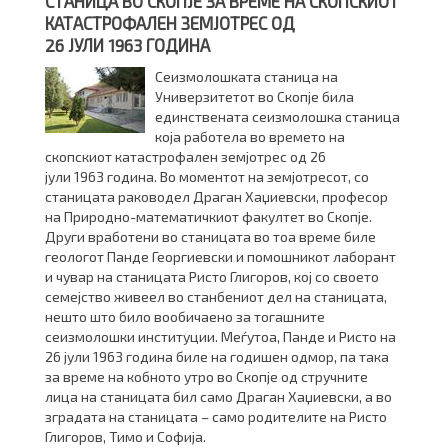
СТАНИЦА ВО СКОПЈЕ ЗА ВРЕМЕ НА СКОПСКИОТ
КАТАСТРОФАЛЕН ЗЕМЈОТРЕС ОД
26 ЈУЛИ 1963 ГОДИНА
Сеизмолошката станица на
Универзитетот во Скопје била
единствената сеизмолошка станица
која работела во времето на
скопскиот катастрофален земјотрес од 26
јули 1963 година. Во моментот на земјотресот, со
станицата раководел Драган Хаџиевски, професор
на Природно-математичкиот факултет во Скопје.
Други вработени во станицата во тоа време биле
геологот Панде Георгиевски и помошникот лаборант
и чувар на станицата Ристо Глигоров, кој со своето
семејство живеел во станбениот дел на станицата,
нешто што било вообичаено за тогашните
сеизмолошки институции. Меѓутоа, Панде и Ристо на
26 јули 1963 година биле на годишен одмор, па така
за време на кобното утро во Скопје од стручните
лица на станицата бил само Драган Хаџиевски, а во
зградата на станицата – само родителите на Ристо
Глигоров, Тимо и Софија.