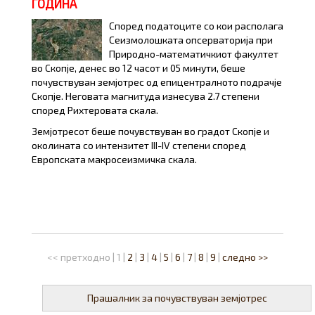
ГОДИНА
Според податоците со кои располага
Сеизмолошката опсерваторија при
Природно-математичкиот факултет
во Скопје, денес во 12 часот и 05 минути, беше
почувствуван земјотрес од епицентралното подрачје
Скопје. Неговата магнитуда изнесува 2.7 степени
според Рихтеровата скала.
Земјотресот беше почувствуван во градот Скопје и
околината со интензитет III-IV степени според
Европската макросеизмичка скала.
<< претходно
|
1
|
2
|
3
|
4
|
5
|
6
|
7
|
8
|
9
|
следно >>
Прашалник за почувствуван земјотрес