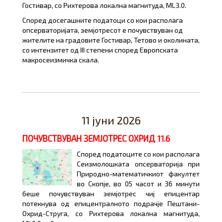
Гостивар, со Рихтерова локална магнитуда, ML3.0.
Според досегашните податоци со кои располага
опсерваторијата, земјотресот е почувствуван од
жителите на градовите Гостивар, Тетово и околината,
со интензитет од III степени според Европската
макросеизмичка скала.
11 јуни 2026
ПОЧУВСТВУВАН ЗЕМЈОТРЕС ОХРИД 11.6
Според податоците со кои располага
Сеизмолошката опсерваторија при
Природно-математичкиот факултет
во Скопје, во 05 часот и 36 минути
беше почувствуван земјотрес чиј епицентар
потекнува од епицентралното подрачје Пештани-
Охрид-Струга, со Рихтерова локална магнитуда,