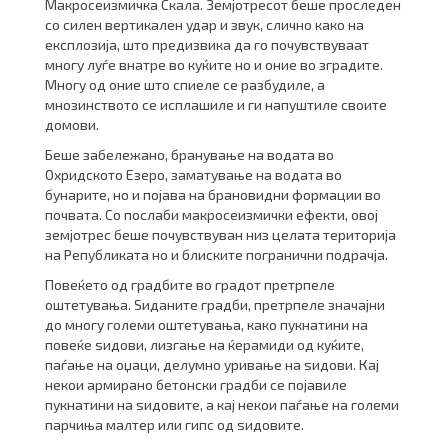
Макросеизмичка Скала. Земјотресот беше проследен
со силен вертикален удар и звук, слично како на
експлозија, што предизвика да го почувствуваат
многу луѓе внатре во куќите но и оние во зградите.
Многу од оние што спиеле се разбудиле, а
мнозинството се исплашиле и ги напуштиле своите
домови.
Беше забележано, бранување на водата во
Охридското Езеро, заматување на водата во
бунарите, но и појава на брановидни формации во
почвата. Со послаби макросеизмички ефекти, овој
земјотрес беше почувствуван низ целата територија
на Републиката но и блиските погранични подрачја.
Повеќето од градбите во градот претрпеле
оштетувања. Ѕиданите градби, претрпеле значајни
до многу големи оштетувања, како пукнатини на
повеќе ѕидови, лизгање на ќерамиди од куќите,
паѓање на оџаци, делумно уривање на ѕидови. Кај
некои армирано бетонски градби се појавиле
пукнатини на ѕидовите, а кај некои паѓање на големи
парчиња малтер или гипс од ѕидовите.