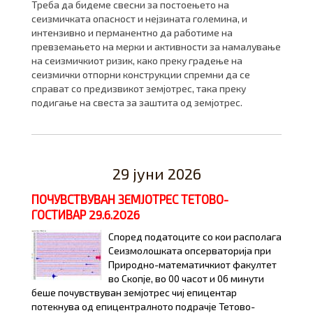
Треба да бидеме свесни за постоењето на
сеизмичката опасност и нејзината големина, и
интензивно и перманентно да работиме на
превземањето на мерки и активности за намалување
на сеизмичкиот ризик, како преку градење на
сеизмички отпорни конструкции спремни да се
справат со предизвикот земјотрес, така преку
подигање на свеста за заштита од земјотрес.
29 јуни 2026
ПОЧУВСТВУВАН ЗЕМЈОТРЕС ТЕТОВО-
ГОСТИВАР 29.6.2026
Според податоците со кои располага
Сеизмолошката опсерваторија при
Природно-математичкиот факултет
во Скопје, во 00 часот и 06 минути
беше почувствуван земјотрес чиј епицентар
потекнува од епицентралното подрачје Тетово-