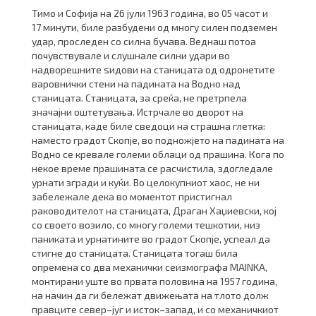
Тимо и Софија на 26 јули 1963 година, во 05 часот и
17 минути, биле разбудени од многу силен подземен
удар, проследен со силна бучава. Веднаш потоа
почувствувале и слушнале силни удари во
надворешните ѕидови на станицата од одронетите
варовнички стени на падината на Водно над
станицата. Станицата, за среќа, не претрпела
значајни оштетувања. Истрчале во дворот на
станицата, каде биле сведоци на страшна глетка:
наместо градот Скопје, во подножјето на падината на
Водно се кревале големи облаци од прашина. Кога по
некое време прашината се расчистила, здогледале
урнати згради и куќи. Во целокупниот хаос, не ни
забележале дека во моментот пристигнал
раководителот на станицата, Драган Хаџиевски, кој
со своето возило, со многу големи тешкотии, низ
паниката и урнатините во градот Скопје, успеал да
стигне до станицата. Станицата тогаш била
опремена со два механички сеизмографа MAINKA,
монтирани уште во првата половина на 1957 година,
на начин да ги бележат движењата на тлото долж
правците север–југ и исток–запад, и со механичкиот