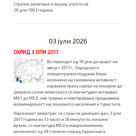
стручно залагање и акција, утрото на
26 јули 1963 година.
03 јули 2026
ОХРИД 3 ЈУЛИ 2017
Во периодот од 18 јуни до крајот на
август 2017 г., Охридското
епицентрално подрачје беше
изложено на сеизмичка активност
изразена преку серија на минорни до
умерено силни земјотреси со магнитуден интервал
M0.1 до M5.0, чие траење и повторување предизвика
вознемиреност кај локалното население и туристите.
Најсилниот земјотрес се случи на денешен ден, 3 јули
2017 година во 13 часот и 18 минути по локално
време, со магнитуда М5.0 и макросеизмички
интензитет од VII степени според Европската