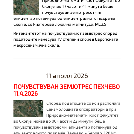
Природно-математичкиот факултет во
Скопје, во
1
7
часот и
41
минут
а
беше
почувствуван земјотресот чи
ј
епицентар потекнува од
епицентралното подрачје
Скопје,
со Рихтерова локална магнитуда,
M
L
3
.
5
Интензитетот на почувствуваниот земјотрес според
податоците изнесува
I
V
степени според Европската
макросеизмичка скала.
11 април 2026
ПОЧУВСТВУВАН ЗЕМЈОТРЕС ПЕХЧЕВО
11.4.2026
Според податоците со кои располага
Сеизмолошката опсерваторија при
Природно-математичкиот факултет
во Скопје, ноќва во 00 часот и 22 минути, беше
почувствуван земјотрес чиј епицентар потекнува од
епицентралното подрачје Делчево – Берово, 120 km