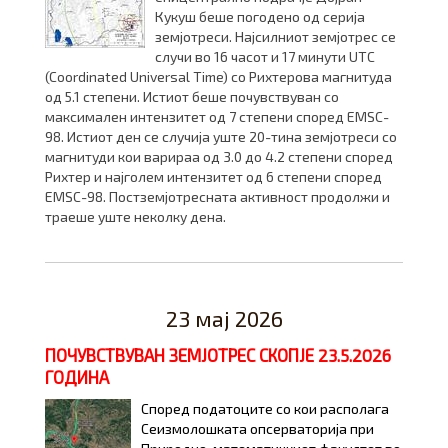
Кукуш беше погодено од серија
земјотреси. Најсилниот земјотрес се
случи во 16 часот и 17 минути UTC
(Coordinated Universal Time) со Рихтерова магнитуда
од 5.1 степени. Истиот беше почувствуван со
максимален интензитет од 7 степени според EMSC-
98. Истиот ден се случија уште 20-тина земјотреси со
магнитуди кои варираа од 3.0 до 4.2 степени според
Рихтер и најголем интензитет од 6 степени според
EMSС-98. Постземјотресната активност продолжи и
траеше уште неколку дена.
23 мај 2026
ПОЧУВСТВУВАН ЗЕМЈОТРЕС СКОПЈЕ 23.5.2026
ГОДИНА
Според податоци
те
со кои располага
Сеизмолошката опсерваторија при