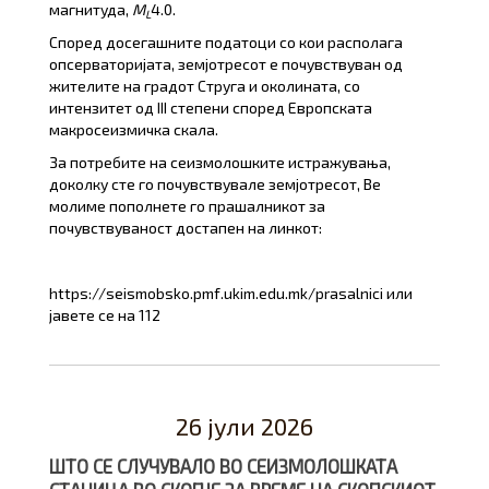
магнитуда,
M
4.0.
L
Според досегашните податоци со кои располага
опсерваторијата, земјотресот е почувствуван од
жителите на градот Струга и околината, со
интензитет од III степени според Европската
макросеизмичка скала.
За потребите на сеизмолошките истражувања,
доколку сте го почувствувале земјотресот, Ве
молиме пополнете го прашалникот за
почувствуваност достапен на линкот:
https://seismobsko.pmf.ukim.edu.mk/prasalnici или
јавете се на 112
26 јули 2026
ШТО СЕ СЛУЧУВАЛО ВО СЕИЗМОЛОШКАТА