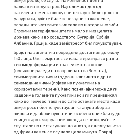
земјотрес кој се случил на копнениот дел на
Балкански полуостров. Најголемиот дел од
населените места околу епицентарот биле целосно
разурнати, куќите биле непогодни за живеење,
поради што жителите живееле во шатори и колиби.
Огромни материјални штети имало и низ целата
држава како и во соседството, Бугарија, Србија,
Албанија, Грција, каде земјотресот бил почувствуван.
Бројот на загинати и повредени достигнал до околу
150 лица. Овој земјотрес се карактеризира со разни
сеизмодеформации и тоа сеизмотектонски
(воочливи раседи на површината на Земјата),
сеизмогравитациони (одрони, клизишта и др.) и
сеизмодинамички (појава на пукнатини на
хоризонтални терени). Како позначајни може да ги
издвоиме големите пукнатини кои ги предизвикал
како во Пехчево, така и во сите останати места каде
земјотресот бил почувствуван. Станува збор за
широки и длабоки пукнатини, особено оние близу до
епицентарот, чиј крај неможел да се види, луѓе се
спуштале но не стасувале до дното, а одекнувањето
од фрлен камен се слушало цела минута. Покрај