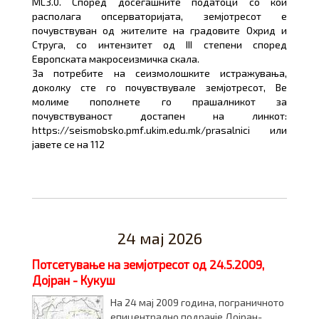
ML3.0. Според досегашните податоци со кои
располага опсерваторијата, земјотресот е
почувствуван од жителите на градовите Охрид и
Струга, со интензитет од III степени според
Европската макросеизмичка скала.
За потребите на сеизмолошките истражувања,
доколку сте го почувствувале земјотресот, Ве
молиме пополнете го прашалникот за
почувствуваност достапен на линкот:
https://seismobsko.pmf.ukim.edu.mk/prasalnici или
јавете се на 112
24 мај 2026
Потсетување на земјотресот од 24.5.2009,
Дојран - Кукуш
Нa 24 мај 2009 година, пограничното
епицентрално подрачје Дојран-