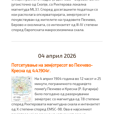
југоисточно од Скопје, со Рихтерова локална
магнитуда ML3.1. Според досегашните податоци со
кои располага опсерваторијата, земјотресот е
почувствуван од жителите на градовите Пехчево,
Берово и околината, со интензитет од III-IV степени
според Европската макросеизмичка скала.
04 април 2026
Потсетување на земјотресот во Пехчево-
Кресна од 4.4.1904г.
На 4 април 1904 година во 12 часот и 25
минути, пограничното подрачјето
помеѓу Пехчево и Кресна (Р. Бугарија)
било погодено од разорнувачки
земјотрес со магнитуда од 7.8 степени
според Рихтеровата магнитудна скала и интензитет
од Х степени според EMSC-98. Ова е најсилниот