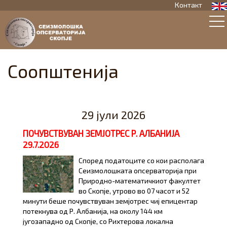
Контакт
Соопштенија
29 јули 2026
ПОЧУВСТВУВАН ЗЕМЈОТРЕС Р. АЛБАНИЈА
29.7.2026
Според податоците со кои располага
Сеизмолошката опсерваторија при
Природно-математичкиот факултет
во Скопје, утрово во 07 часот и 52
минути беше почувствуван земјотрес чиј епицентар
потекнува од Р. Албанија, на околу 144 км
југозападно од Скопје, со Рихтерова локална