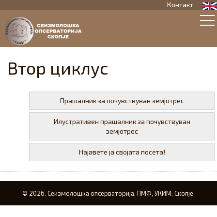
Контакт
Втор циклус
Прашалник за почувствуван земјотрес
Илустративен прашалник за почувствуван
земјотрес
Најавете ја својата посета!
© 2026. Сеизмолошка опсерваторија, ПМФ, УКИМ, Скопје.